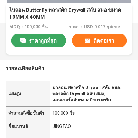
ไนลอน Butterfly พลาสติก Drywall สลับ สมอ ขนาด
10MM X 40MM
MOQ：100,000 ชิ้น
ราคา：USD 0.017 /piece
ราคาถูกที่สุด
ติดต่อเรา
รายละเอียดสินค้า
นาลอน พลาสติก Drywall สลับ สมอ
,
แสงสูง:
พลาสติก Drywall สลับ สมอ
,
แอนเกอร์สลับพลาสติกกระพริก
จำนวนสั่งซื้อขั้นต่ำ
100,000 ชิ้น
ชื่อแบรนด์
JINGTAO