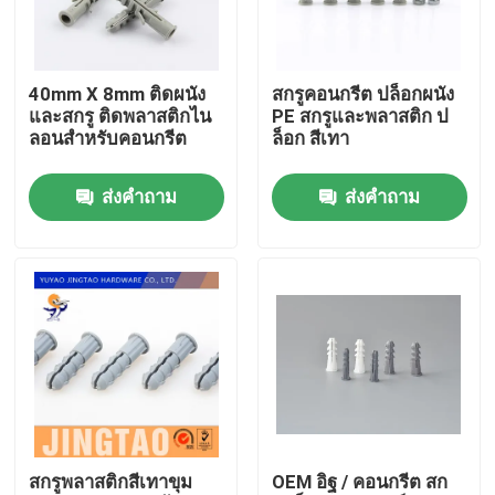
เกี่ยวกับเรา
40mm X 8mm ติดผนัง
สกรูคอนกรีต ปล็อกผนัง
และสกรู ติดพลาสติกไน
PE สกรูและพลาสติก ป
ทัวร์โรงงาน
ลอนสําหรับคอนกรีต
ล็อก สีเทา
ส่งคำถาม
ส่งคำถาม
ควบคุมคุณภาพ
ติดต่อเรา
ขออ้าง
แอนเกอร์ผนังไนลอน
สกรูพลาสติกสีเทาขุม
OEM อิฐ / คอนกรีต สก
โปรแกรมการใช้งาน